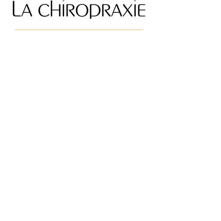
La chiropraxie est une profession de
santé manuelle fondée sur une
compréhension globale du corps et de
son fonctionnement.
Elle s’intéresse particulièrement au
système nerveux, aux articulations et
aux tissus qui les relient, essentiels à
l’équilibre et à la mobilité.
Tout au long de la vie, le corps est
soumis à de nombreuses contraintes :
physiques, posturales, émotionnelles
ou environnementales. Lorsqu’elles
dépassent sa capacité d’adaptation, ces
contraintes peuvent perturber le
mouvement, générer des douleurs ou
créer des déséquilibres durables.
Par un travail précis et adapté, la
chiropraxie vise à restaurer la mobilité,