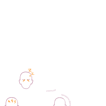
améliorer la communication nerveuse
et accompagner le corps vers un
fonctionnement plus harmonieux.
Chaque prise en charge est
personnalisée, tenant compte de l’âge,
du mode de vie et de l’histoire de
chacun.
Au cabinet
Kheir
, la chiropraxie est
pratiquée avec douceur, écoute et
intention, dans le respect du corps et de
son rythme.
Découvrez la chiropraxie générale et la
chiropraxie du nouveau-né à Chartres &
Alfortville