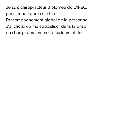
Je suis chiropracteur diplômée de L’IFEC,
passionnée par la santé et
l’accompagnement global de la personne.
J’ai choisi de me spécialiser dans la prise
en charge des femmes enceintes et des
nourrissons à travers une formation, afin
d’apporter un suivi adapté et bienveillant à
chaque étape de la vie.
Née et ayant grandi en Arabie Saoudite et
d’origine Sénégalaise, j’ai poursuivi mes
études en France pour me former à la
chiropraxie. Mon parcours personnel et
professionnel m’a permis de développer
une grande sensibilité à la manière dont
les douleurs physiques peuvent être liées
aux dimensions émotionnelles et sociales
de l’existence. Cette expérience nourrit
aujourd’hui ma pratique, en m’amenant à
offrir une écoute attentive et une approche
profondément humaine.